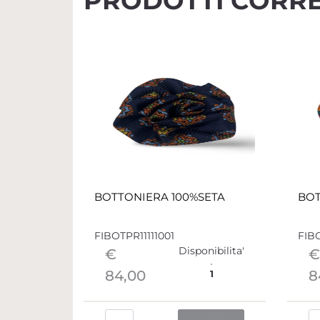
PRODOTTI CORRE
BOTTONIERA 100%SETA
BOT
FIBOTPR11111001
FIBO
Disponibilita'
€
€
84,00
8
1
Quantità