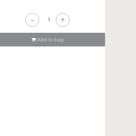
tità
Add to bag