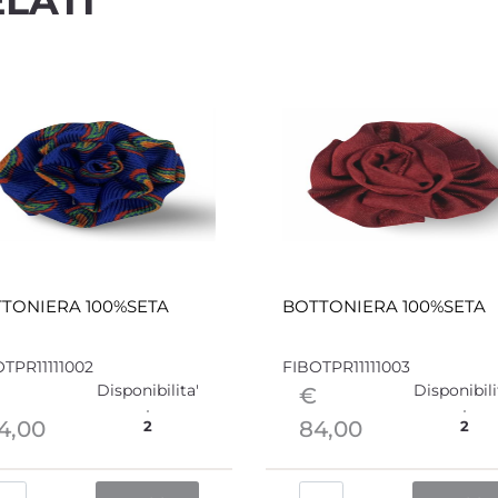
LATI
TONIERA 100%SETA
BOTTONIERA 100%SETA
TPR11111002
FIBOTPR11111003
Disponibilita'
Disponibili
€
4,00
84,00
2
2
Quantità
Quantità