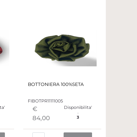
BOTTONIERA 100%SETA
FIBOTPR11111005
ta'
Disponibilita'
€
84,00
3
Quantità