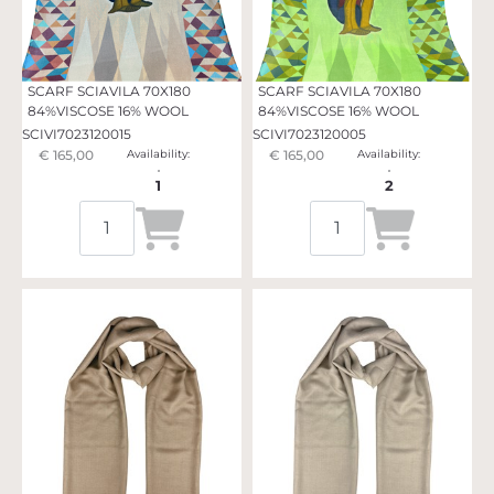
SCARF SCIAVILA 70X180
SCARF SCIAVILA 70X180
84%VISCOSE 16% WOOL
84%VISCOSE 16% WOOL
SCIVI7023120015
SCIVI7023120005
€ 165,00
Availability:
€ 165,00
Availability:
1
2
Quantità
Quantità