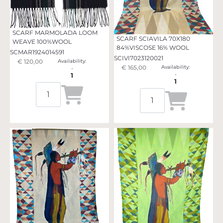
SCARF MARMOLADA LOOM
SCARF SCIAVILA 70X180
WEAVE 100%WOOL
84%VISCOSE 16% WOOL
SCMAR1924014591
SCIVI7023120021
€ 120,00
Availability:
€ 165,00
Availability:
1
1
Quantità
Quantità