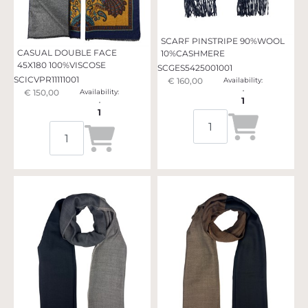
SCARF PINSTRIPE 90%WOOL
CASUAL DOUBLE FACE
10%CASHMERE
45X180 100%VISCOSE
SCGES5425001001
SCICVPR11111001
€ 160,00
Availability:
€ 150,00
Availability:
1
1
Quantità
Quantità