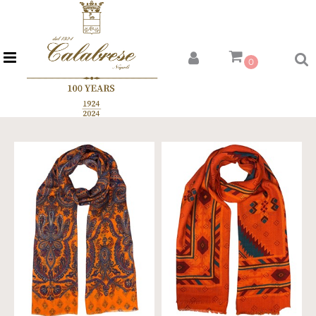
Open menu
0