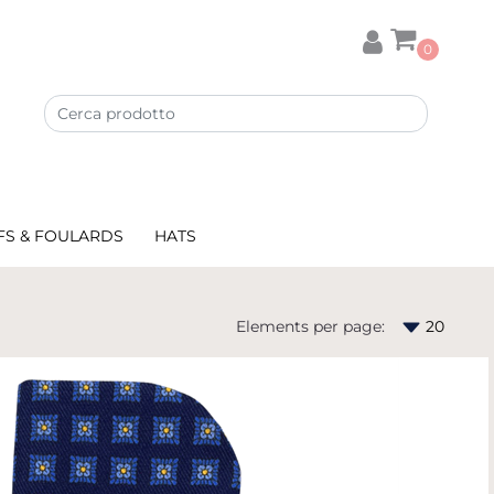
0
FS & FOULARDS
HATS
Elements per page: