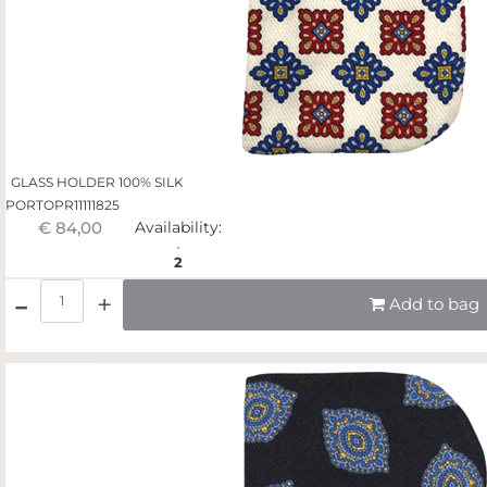
GLASS HOLDER 100% SILK
PORTOPR11111825
€ 84,00
Availability:
2
Quantità
Add to bag