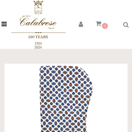
Open menu
0