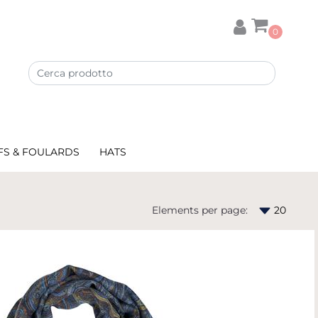
0
FS & FOULARDS
HATS
Elements per page: