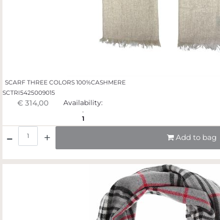
SCARF THREE COLORS 100%CASHMERE
SCTRI5425009015
€ 314,00
Availability:
1
Quantità
Add to bag