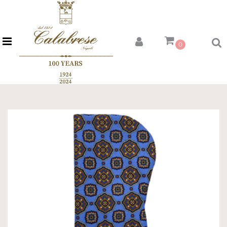
Open menu
0