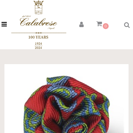
Open menu
0