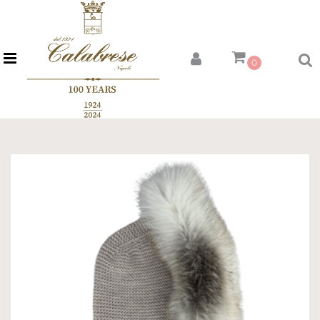
Open menu
0