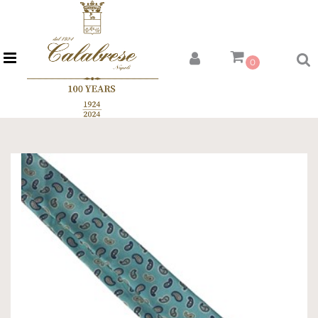
Open menu
0