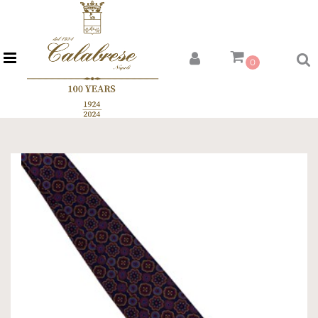
Open menu
0