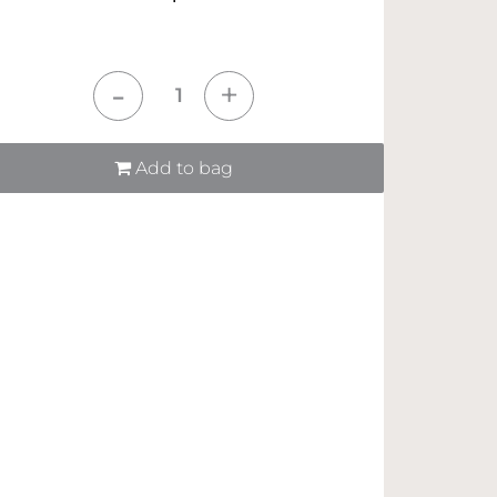
tità
Add to bag