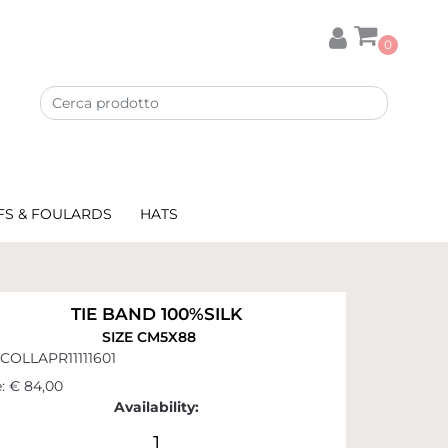
0
FS & FOULARDS
HATS
TIE BAND 100%SILK
SIZE CM5X88
COLLAPR11111601
:
€ 84,00
Availability:
1