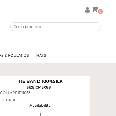
0
FS & FOULARDS
HATS
TIE BAND 100%SILK
SIZE CM5X88
COLLAPR11111053
:
€ 84,00
Availability:
1