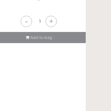
tità
Add to bag