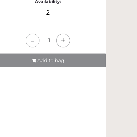
Availability:
2
tità
Add to bag