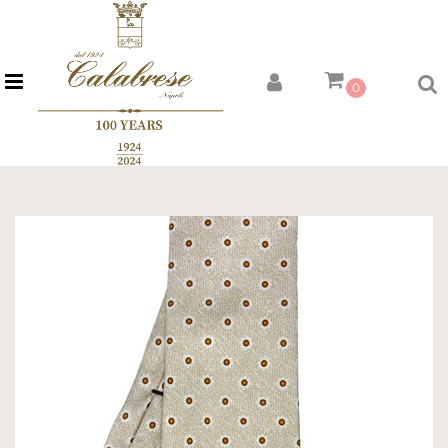
Open menu
0