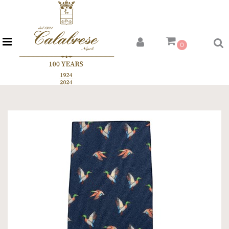
Open menu
0