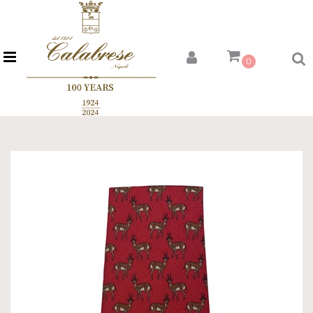
Open menu
0