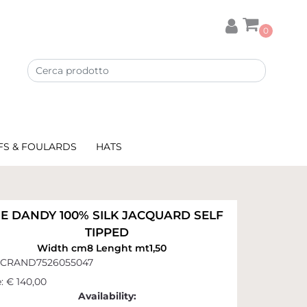
0
FS & FOULARDS
HATS
IE DANDY 100% SILK JACQUARD SELF
TIPPED
Width cm8 Lenght mt1,50
CRAND7526055047
:
€ 140,00
Availability: