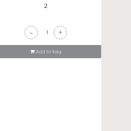
2
tità
Add to bag