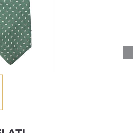
Quan
LATI