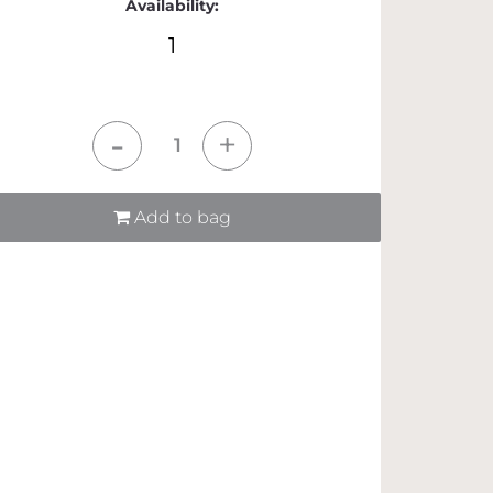
Availability:
1
tità
Add to bag