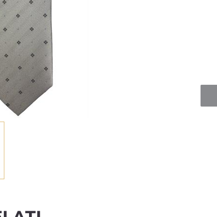
Quan
LATI