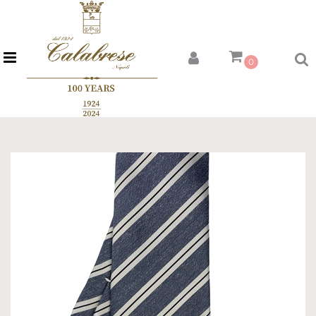
Open menu
0