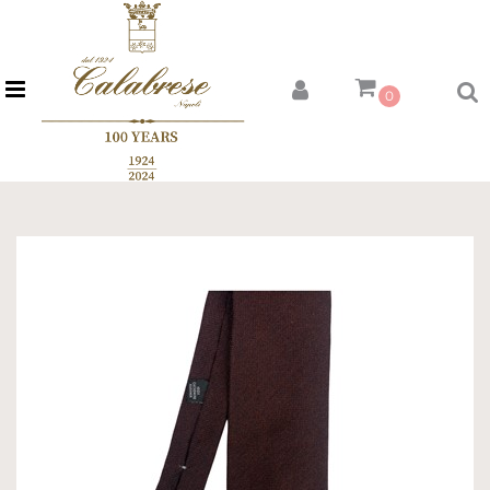
Open menu
0