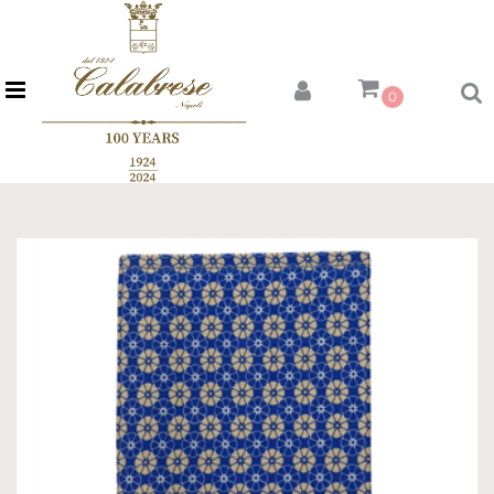
Open menu
0