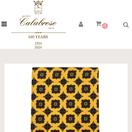
Open menu
0