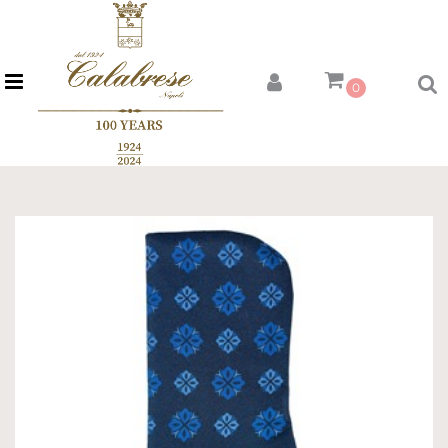
Open menu
0