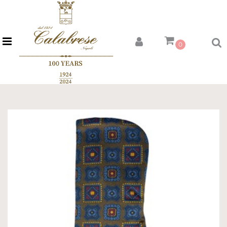
Open menu
0