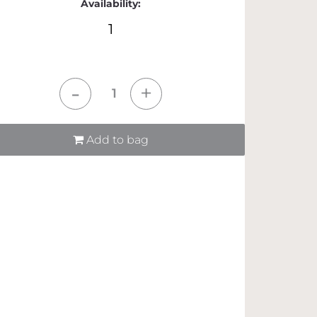
Availability:
1
tità
Add to bag