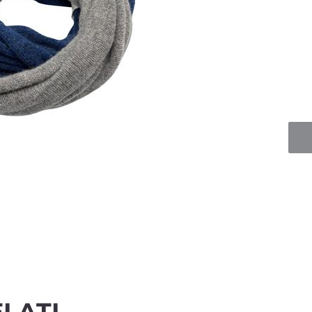
Quan
LATI