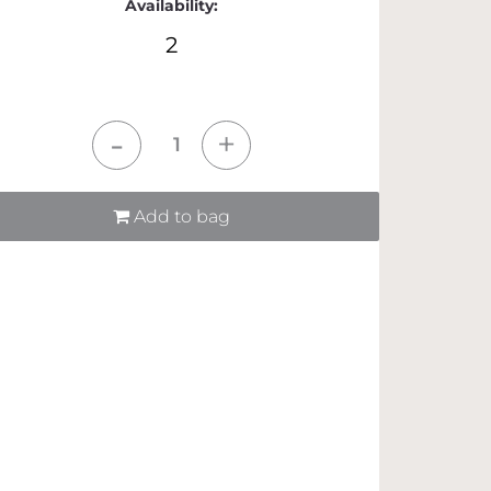
Availability:
2
tità
Add to bag