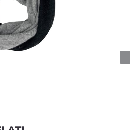
Quan
LATI