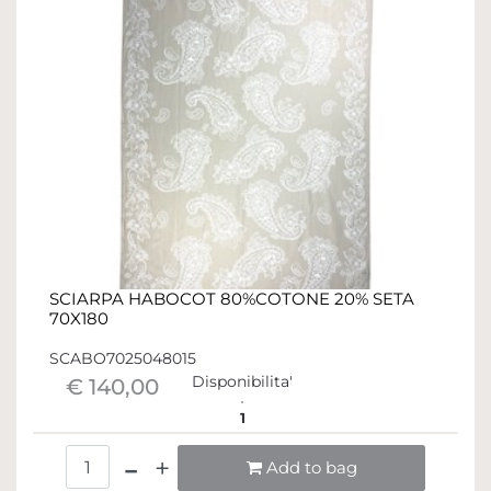
SCIARPA HABOCOT 80%COTONE 20% SETA
70X180
SCABO7025048015
Disponibilita'
€ 140,00
1
Quantità
Add to bag