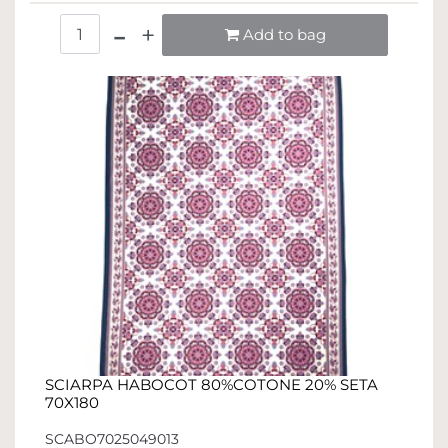
Quantità
Add to bag
SCIARPA HABOCOT 80%COTONE 20% SETA
70X180
SCABO7025049013