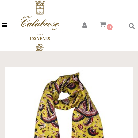
Open menu
0