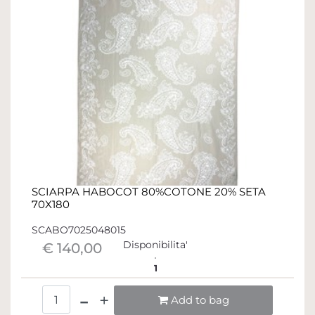
SCIARPA HABOCOT 80%COTONE 20% SETA
70X180
SCABO7025048015
Disponibilita'
€ 140,00
1
Quantità
Add to bag