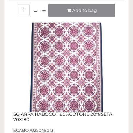
Quantità
Add to bag
SCIARPA HABOCOT 80%COTONE 20% SETA
70X180
SCABO7025049013