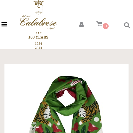
Open menu
0