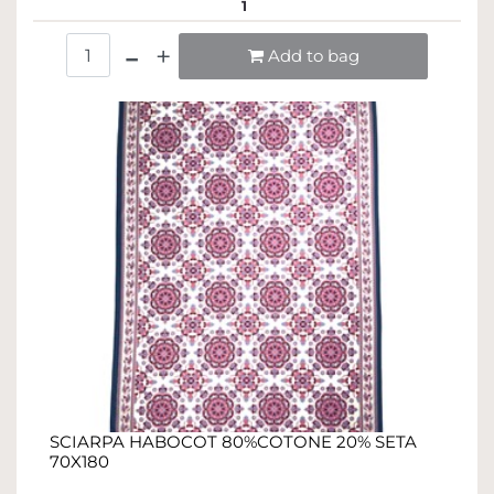
1
Quantità
Add to bag
SCIARPA HABOCOT 80%COTONE 20% SETA
70X180