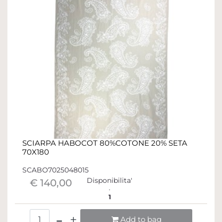
SCIARPA HABOCOT 80%COTONE 20% SETA
70X180
SCABO7025048015
Disponibilita'
€ 140,00
1
Quantità
Add to bag