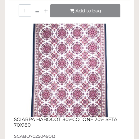
Quantità
Add to bag
SCIARPA HABOCOT 80%COTONE 20% SETA
70X180
SCABO7025049013