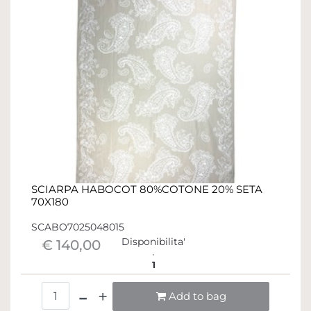
SCIARPA HABOCOT 80%COTONE 20% SETA
70X180
SCABO7025048015
Disponibilita'
€ 140,00
1
Quantità
Add to bag