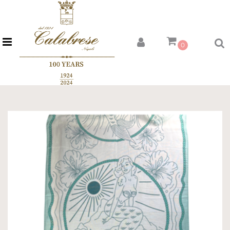
Open menu
0