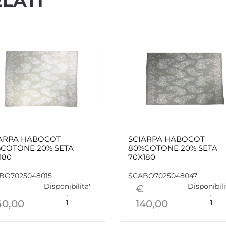
LATI
ARPA HABOCOT
SCIARPA HABOCOT
COTONE 20% SETA
80%COTONE 20% SETA
180
70X180
BO7025048015
SCABO7025048047
Disponibilita'
Disponibili
€
40,00
140,00
1
1