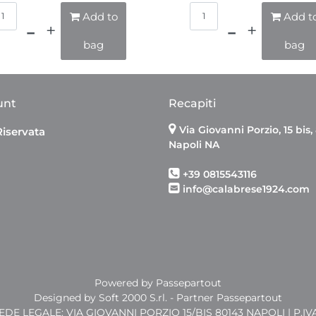
Quantità
Quantità
Add to
Add t
bag
bag
unt
Recapiti
Via Giovanni Porzio, 15 bis,
Riservata
Napoli NA
+39 0815543116
info@calabrese1924.com
Powered by
Passepartout
Designed by Soft 2000 S.rl. - Partner Passepartout
SEDE LEGALE: VIA GIOVANNI PORZIO 15/BIS 80143 NAPOLI | P.IV