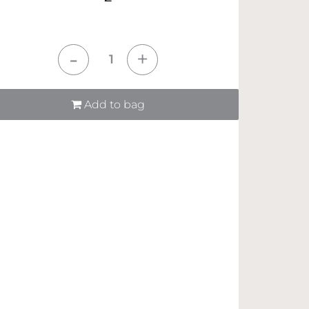
tità
Add to bag