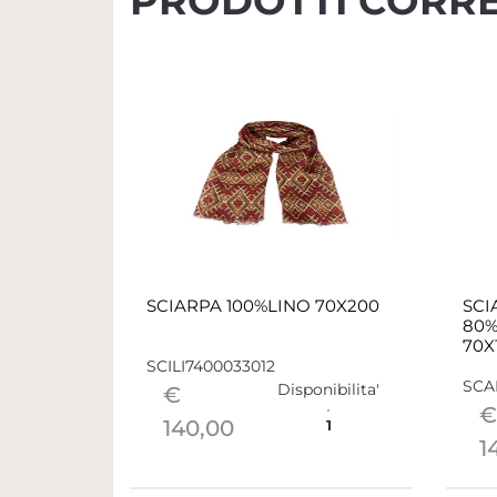
PRODOTTI CORRE
SCIARPA 100%LINO 70X200
SCI
80%
70X
SCILI7400033012
SCA
Disponibilita'
€
€
140,00
1
1