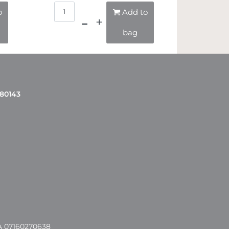
Quantità
o
Add to
bag
 80143
A 07160270638