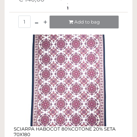
1
Quantità
Add to bag
SCIARPA HABOCOT 80%COTONE 20% SETA
70X180