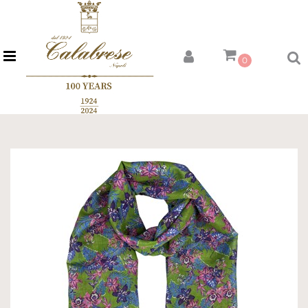
Open menu
0