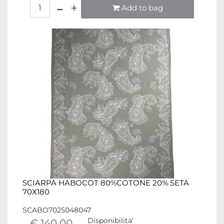
Quantità
Add to bag
SCIARPA HABOCOT 80%COTONE 20% SETA
70X180
SCABO7025048047
Disponibilita'
€ 140,00