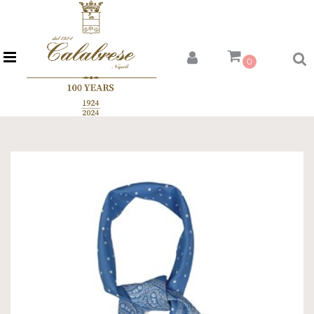
Open menu
0