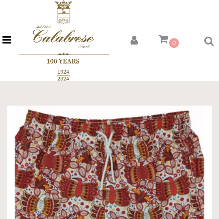
Open menu
0