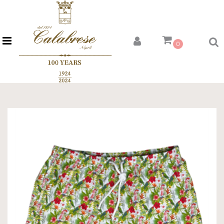
Open menu
0