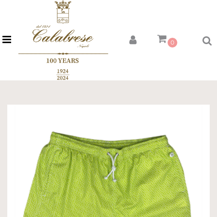
Open menu
0