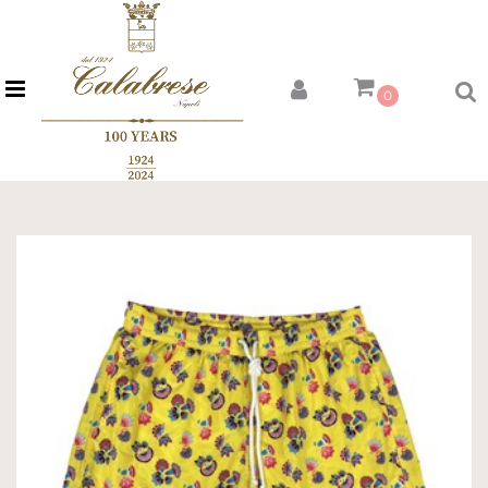
Open menu
0