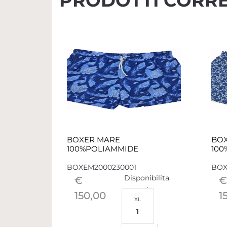
PRODOTTI CORRE
BOXER MARE
BO
100%POLIAMMIDE
100
BOXEM2000230001
BOX
Disponibilita'
€
€
150,00
1
XL
1