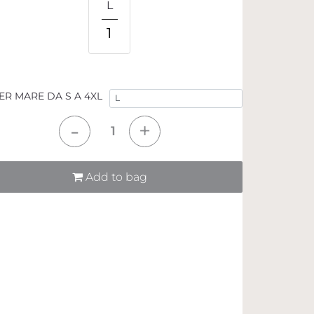
L
1
ER MARE DA S A 4XL
tità
Add to bag