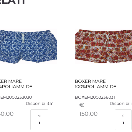
LATI
XER MARE
BOXER MARE
%POLIAMMIDE
100%POLIAMMIDE
EM2000233030
BOXEM2000236031
Disponibilita'
Disponibili
€
50,00
150,00
M
S
1
1