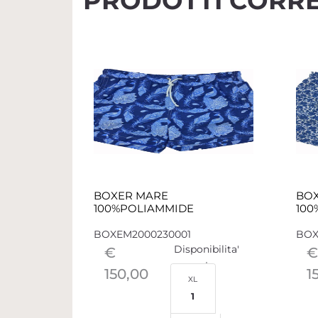
PRODOTTI CORRE
BOXER MARE
BO
100%POLIAMMIDE
100
BOXEM2000230001
BOX
Disponibilita'
€
€
150,00
1
XL
1