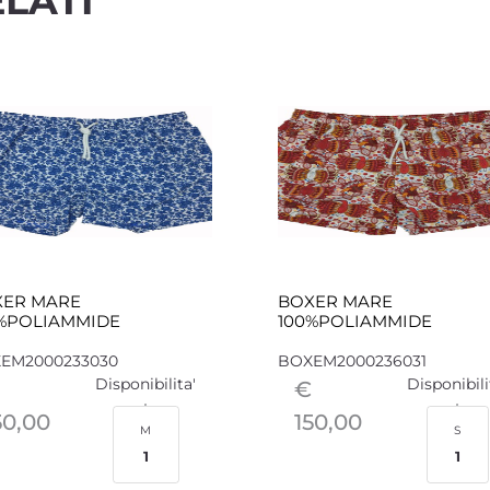
LATI
XER MARE
BOXER MARE
%POLIAMMIDE
100%POLIAMMIDE
EM2000233030
BOXEM2000236031
Disponibilita'
Disponibili
€
50,00
150,00
M
S
1
1