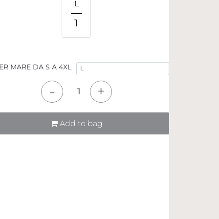
L
1
ER MARE DA S A 4XL
tità
Add to bag