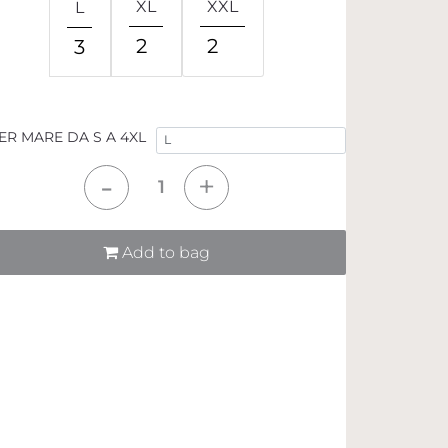
XL
XXL
L
2
2
3
ER MARE DA S A 4XL
tità
Add to bag