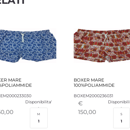
LATI
XER MARE
BOXER MARE
%POLIAMMIDE
100%POLIAMMIDE
EM2000233030
BOXEM2000236031
Disponibilita'
Disponibili
€
50,00
150,00
M
S
1
1