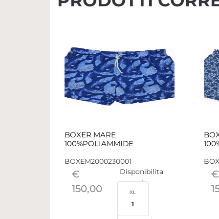
PRODOTTI CORRE
BOXER MARE
BO
100%POLIAMMIDE
100
BOXEM2000230001
BOX
Disponibilita'
€
€
150,00
1
XL
1