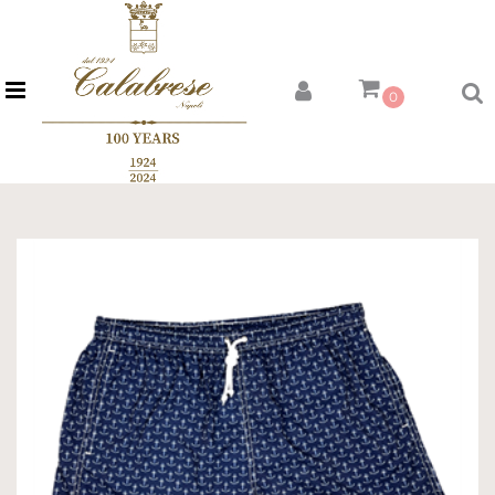
Open menu
0