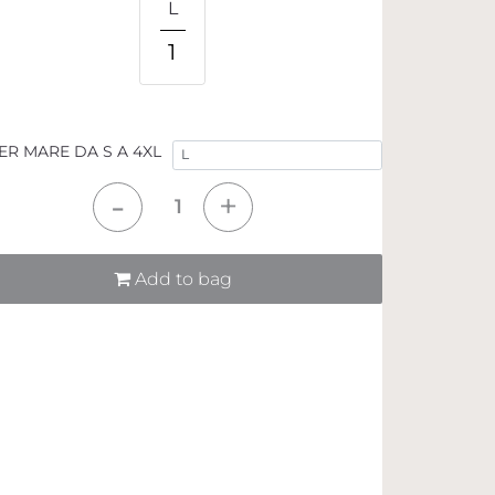
L
1
ER MARE DA S A 4XL
tità
Add to bag