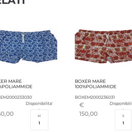
LATI
XER MARE
BOXER MARE
%POLIAMMIDE
100%POLIAMMIDE
EM2000233030
BOXEM2000236031
Disponibilita'
Disponibili
€
50,00
150,00
M
S
1
1