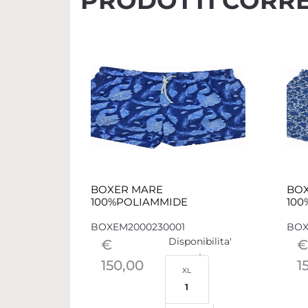
PRODOTTI CORRE
BOXER MARE
BO
100%POLIAMMIDE
100
BOXEM2000230001
BOX
Disponibilita'
€
€
150,00
1
XL
1