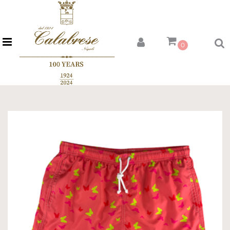
Open menu
0