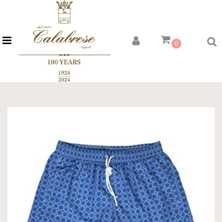
Open menu
0