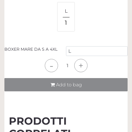
L
1
BOXER MARE DA S A 4XL
Quantità
Add to bag
PRODOTTI