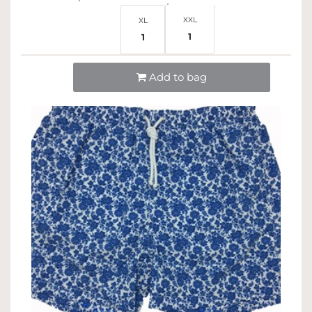
XXL
XL
1
1
Quantità
Add to bag