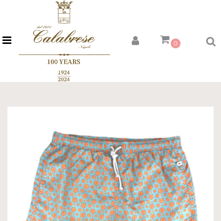
Open menu
0