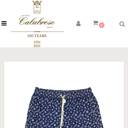
Open menu
0