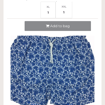
XXL
XL
1
1
Quantità
Add to bag