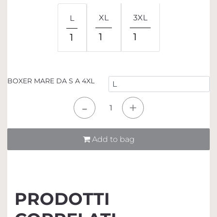
XL
3XL
L
1
1
1
BOXER MARE DA S A 4XL
Quantità
Add to bag
PRODOTTI