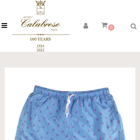
Open menu
0