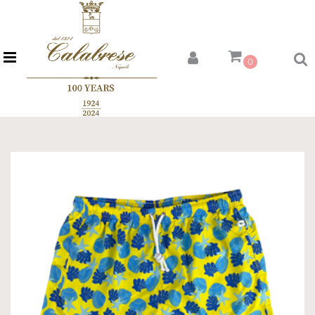
Open menu
0