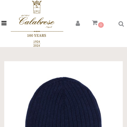
Open menu
0